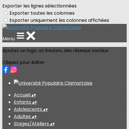
Exporter les lignes sélectionnées
Exporter toutes les colonnes
Exporter uniquement les colonnes affichées
Menu
Ajoutez un logo, un bouton, des réseaux sociaux
Cliquez pour éditer
Accueil
▴
▾
Enfants
▴
▾
Adolescents
▴
▾
Adultes
▴
▾
Stages/Ateliers
▴
▾