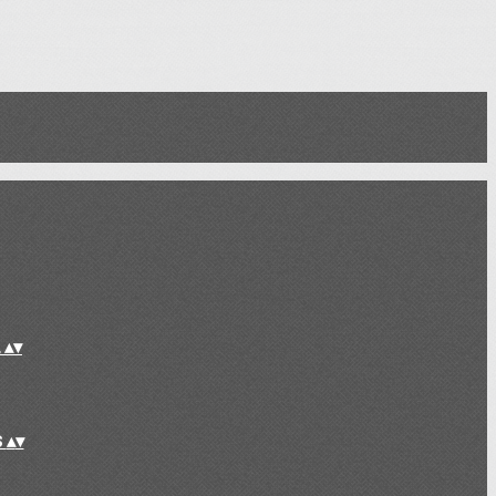
L
▴
▾
S
▴
▾