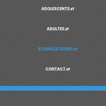
ADOLESCENTS
▴
▾
ADULTES
▴
▾
STAGES/ATELIERS
▴
▾
CONTACT
▴
▾