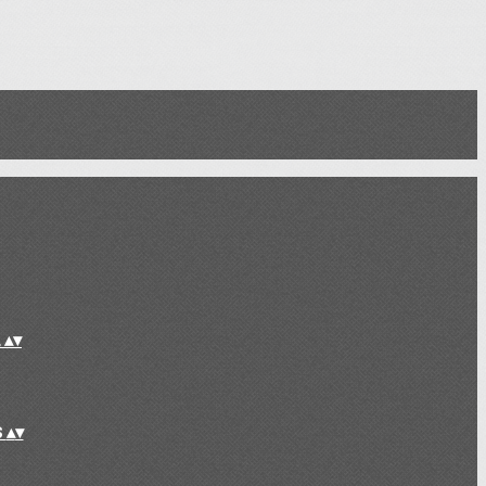
L
▴
▾
S
▴
▾