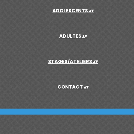
ADOLESCENTS
▴
▾
ADULTES
▴
▾
STAGES/ATELIERS
▴
▾
CONTACT
▴
▾