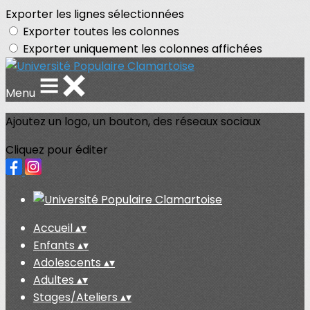
Exporter les lignes sélectionnées
Exporter toutes les colonnes
Exporter uniquement les colonnes affichées
Menu
Ajoutez un logo, un bouton, des réseaux sociaux
Cliquez pour éditer
Accueil
▴
▾
Enfants
▴
▾
Adolescents
▴
▾
Adultes
▴
▾
Stages/Ateliers
▴
▾