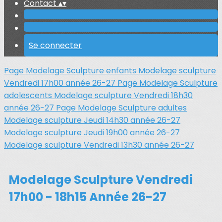
Contact
▴
▾
Se connecter
Page Modelage Sculpture enfants
Modelage sculpture
Vendredi 17h00 année 26-27
Page Modelage Sculpture
adolescents
Modelage sculpture Vendredi 18h30
année 26-27
Page Modelage Sculpture adultes
Modelage sculpture Jeudi 14h30 année 26-27
Modelage sculpture Jeudi 19h00 année 26-27
Modelage sculpture Vendredi 13h30 année 26-27
Modelage Sculpture Vendredi
17h00 - 18h15 Année 26-27