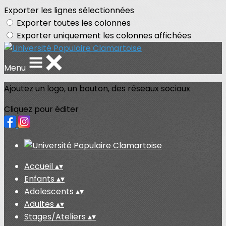
Exporter les lignes sélectionnées
Exporter toutes les colonnes
Exporter uniquement les colonnes affichées
Menu
Ajoutez un logo, un bouton, des réseaux sociaux
Cliquez pour éditer
Accueil
▴
▾
Enfants
▴
▾
Adolescents
▴
▾
Adultes
▴
▾
Stages/Ateliers
▴
▾