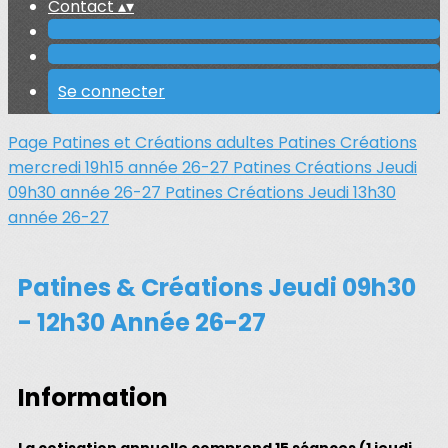
Contact
▴
▾
Se connecter
Page Patines et Créations adultes
Patines Créations
mercredi 19h15 année 26-27
Patines Créations Jeudi
09h30 année 26-27
Patines Créations Jeudi 13h30
année 26-27
Patines & Créations Jeudi 09h30
- 12h30 Année 26-27
Information