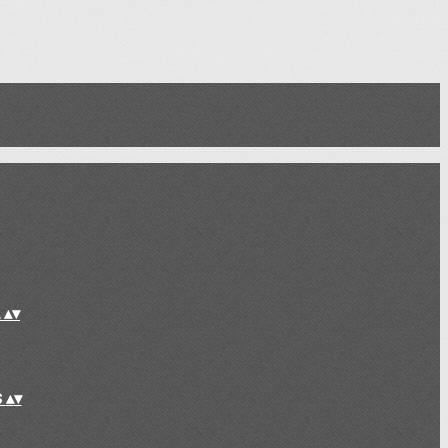
L
▴
▾
S
▴
▾