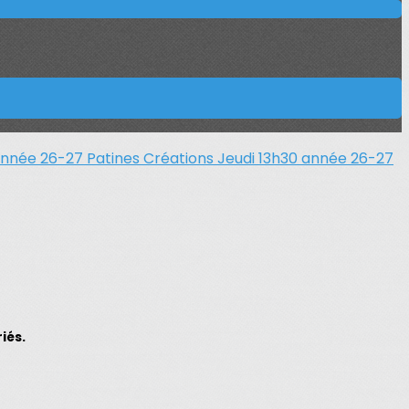
 année 26-27
Patines Créations Jeudi 13h30 année 26-27
iés.