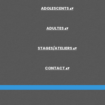
ADOLESCENTS
▴
▾
ADULTES
▴
▾
STAGES/ATELIERS
▴
▾
CONTACT
▴
▾