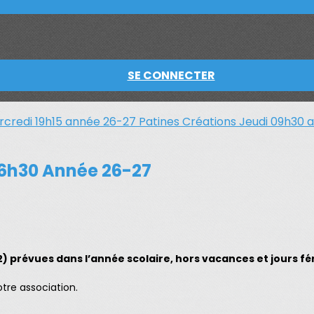
SE CONNECTER
rcredi 19h15 année 26-27
Patines Créations Jeudi 09h30
 16h30 Année 26-27
2) prévues dans l’année scolaire, hors vacances et jours fér
otre association.