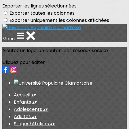
Exporter les lignes sélectionnées
Exporter toutes les colonnes
Exporter uniquement les colonnes affichées
Menu
Ajoutez un logo, un bouton, des réseaux sociaux
Cliquez pour éditer
Accueil
▴
▾
Enfants
▴
▾
Adolescents
▴
▾
Adultes
▴
▾
Stages/Ateliers
▴
▾