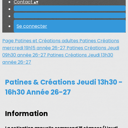
Contact
▴
▾
Se connecter
Page Patines et Créations adultes
Patines Créations
mercredi 19h15 année 26-27
Patines Créations Jeudi
09h30 année 26-27
Patines Créations Jeudi 13h30
année 26-27
Patines & Créations Jeudi 13h30 -
16h30 Année 26-27
Information