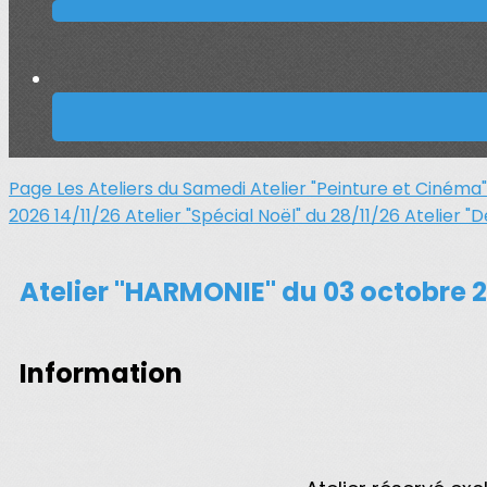
Page Les Ateliers du Samedi
Atelier "Peinture et Ciném
2026 14/11/26
Atelier "Spécial Noël" du 28/11/26
Atelier "
Atelier "HARMONIE" du 03 octobre 
Information