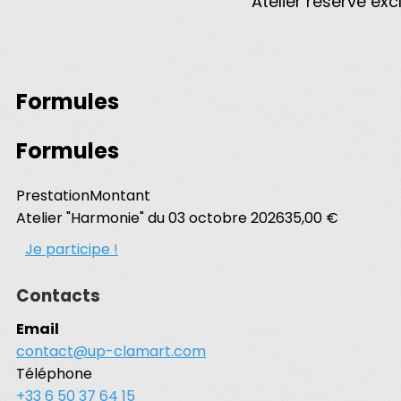
Atelier réservé e
Formules
Formules
Prestation
Montant
Atelier "Harmonie" du 03 octobre 2026
35,00 €
Je participe !
Contacts
Email
contact@up-clamart.com
Téléphone
+33 6 50 37 64 15