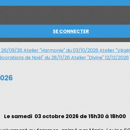
SE CONNECTER
a" 26/09/26
Atelier "Harmonie" du 03/10/2026
Atelier "Végét
Décorations de Noël" du 28/11/26
Atelier "Divine" 12/12/2026
2026
Le
samedi 03 octobre 2026
de 15h30 à 18h00