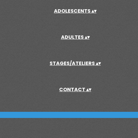
ADOLESCENTS
▴
▾
ADULTES
▴
▾
STAGES/ATELIERS
▴
▾
CONTACT
▴
▾