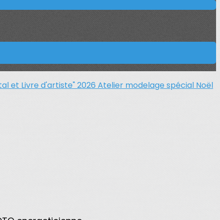
al et Livre d'artiste" 2026
Atelier modelage spécial Noël