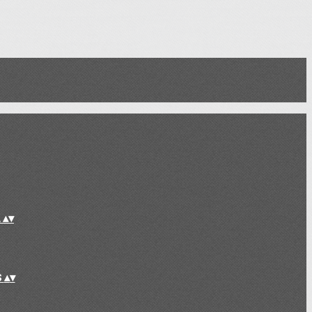
L
▴
▾
S
▴
▾