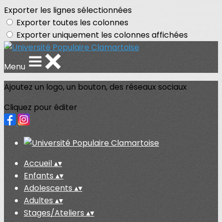
Exporter les lignes sélectionnées
Exporter toutes les colonnes
Exporter uniquement les colonnes affichées
Menu
Ajoutez un logo, un bouton, des réseaux sociaux
Cliquez pour éditer
Accueil
▴
▾
Enfants
▴
▾
Adolescents
▴
▾
Adultes
▴
▾
Stages/Ateliers
▴
▾