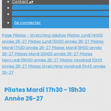
Contact
▴
▾
Se connecter
Page Pilates - Stretching adultes
Pilates Lundi 14h00
année 26-27
Pilates Lundi 15h00 année 26-27
Pilates
Mardi 17h30 année 26-27
Pilates Mardi 19h00 année
26-27
Pilates Mardi 20h00 année 26-27
Pilates
Mercredi 09h00 année 26-27
Pilates Vendredi 10h15
année 26-27
Pilates Stretching Vendredi 11h45 année
26-27
Pilates Mardi 17h30 - 18h30
Année 26-27