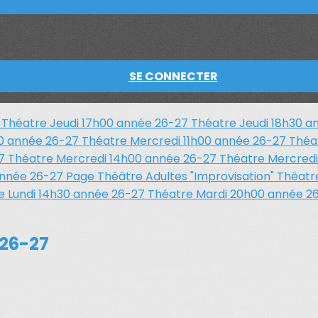
SE CONNECTER
7
Théatre Jeudi 17h00 année 26-27
Théatre Jeudi 18h30 
00 année 26-27
Théatre Mercredi 11h00 année 26-27
Théa
27
Théatre Mercredi 14h00 année 26-27
Théatre Mercred
année 26-27
Page Théâtre Adultes "Improvisation"
Théatr
e Lundi 14h30 année 26-27
Théatre Mardi 20h00 année 2
 26-27