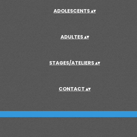
ADOLESCENTS
▴
▾
ADULTES
▴
▾
STAGES/ATELIERS
▴
▾
CONTACT
▴
▾