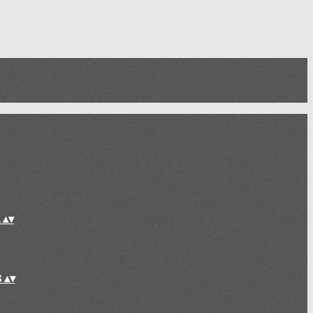
L
▴
▾
S
▴
▾