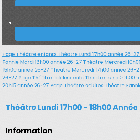
Page Théâtre enfants
Théatre Lundi 17h00 année 26-2
Fannie Mardi 18h00 année 26-27
Théatre Mercredi 10h
15h00 année 26-27
Théatre Mercredi 17h00 année 26-
26-27
Page Théâtre adolescents
Théatre Lundi 20h00 
20h15 année 26-27
Page Théâtre adultes
Théatre Fanni
Théâtre Lundi 17h00 - 18h00 Année
Information