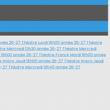
année 26-27
Théatre Lundi 18h00 année 26-27
Théatre
tre Mercredi 13h30 année 26-27
Théatre Mercredi
i 16h00 année 26-27
Théatre Franck Mardi 18h00 année
e Impro Jeudi 18h00 année 26-27
Théatre Impro Jeudi
6-27
Théatre Mercredi 19h45 année 26-27