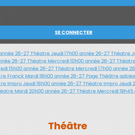
SE CONNECTER
 année 26-27
Théatre Jeudi 17h00 année 26-27
Théatre J
année 26-27
Théatre Mercredi 10h00 année 26-27
Théatre
edi 15h00 année 26-27
Théatre Mercredi 17h00 année 2
re Franck Mardi 18h00 année 26-27
Page Théâtre adole
re Impro Jeudi 18h00 année 26-27
Théatre Impro Jeudi 
éatre Mardi 20h00 année 26-27
Théatre Mercredi 19h45
Théâtre