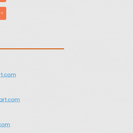
>>
rt.com
mart.com
.com