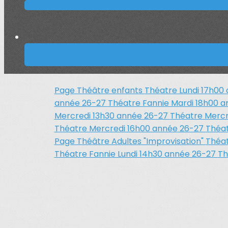
Page Théâtre enfants
Théatre Lundi 17h00
année 26-27
Théatre Fannie Mardi 18h00 
Mercredi 13h30 année 26-27
Théatre Mercr
Théatre Mercredi 16h00 année 26-27
Théat
Page Théâtre Adultes "Improvisation"
Théat
Théatre Fannie Lundi 14h30 année 26-27
Th