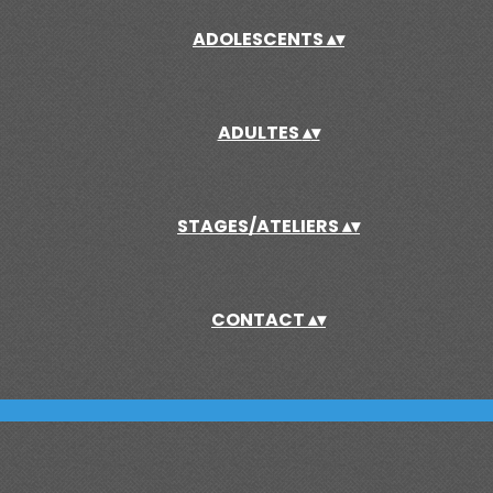
ADOLESCENTS
▴
▾
ADULTES
▴
▾
STAGES/ATELIERS
▴
▾
CONTACT
▴
▾