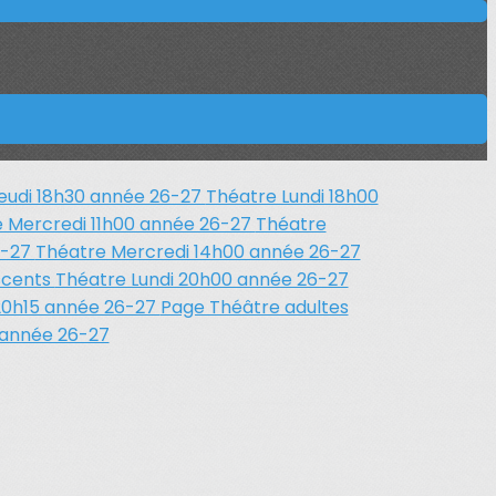
eudi 18h30 année 26-27
Théatre Lundi 18h00
 Mercredi 11h00 année 26-27
Théatre
6-27
Théatre Mercredi 14h00 année 26-27
scents
Théatre Lundi 20h00 année 26-27
20h15 année 26-27
Page Théâtre adultes
 année 26-27