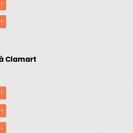
>>
>>
 à Clamart
>>
>>
>>