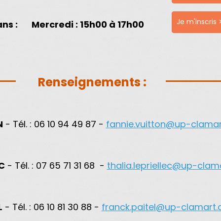
Je m'inscris 
ans :
Mercredi
: 15h00 à 17h00
Renseignements :
N
- Tél. : 06 10 94 49 87 -
fannie.vuitton@up-clama
EC
- Tél. : 07 65 71 31 68 -
thalia.lepriellec@up-cla
L
- Tél. : 06 10 81 30 88 -
franck.paitel@up-clamart