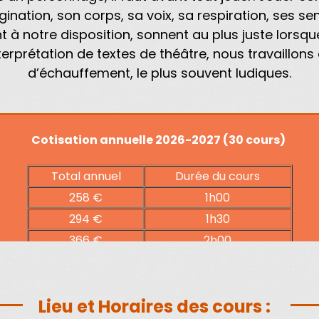
gination, son corps, sa voix, sa respiration, ses sen
nt à notre disposition, sonnent au plus juste lorsq
nterprétation de textes de théâtre, nous travaillon
d’échauffement, le plus souvent ludiques.
Cotisation annuelle 2026-2027 (30 cours)
Total annuel
Durée du cours
258 €
1h00
294 €
1h30
366 €
2h00
Lieu et Horaires des cours :