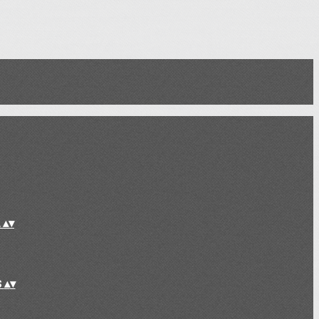
L
▴
▾
S
▴
▾