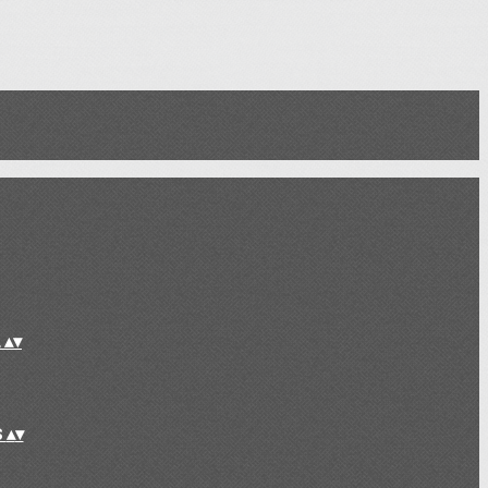
L
▴
▾
S
▴
▾