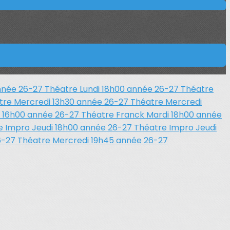
année 26-27
Théatre Lundi 18h00 année 26-27
Théatre
tre Mercredi 13h30 année 26-27
Théatre Mercredi
i 16h00 année 26-27
Théatre Franck Mardi 18h00 année
e Impro Jeudi 18h00 année 26-27
Théatre Impro Jeudi
6-27
Théatre Mercredi 19h45 année 26-27