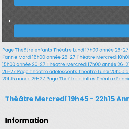
Page Théâtre enfants
Théatre Lundi 17h00 année 26-2
Fannie Mardi 18h00 année 26-27
Théatre Mercredi 10h
15h00 année 26-27
Théatre Mercredi 17h00 année 26-
26-27
Page Théâtre adolescents
Théatre Lundi 20h00 
20h15 année 26-27
Page Théâtre adultes
Théatre Fanni
Théâtre Mercredi 19h45 - 22h15 An
Information