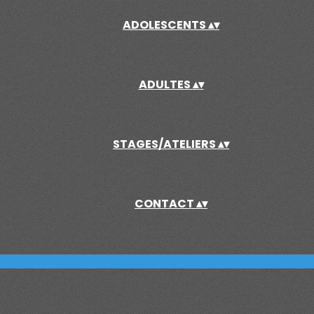
ADOLESCENTS
▴
▾
ADULTES
▴
▾
STAGES/ATELIERS
▴
▾
CONTACT
▴
▾