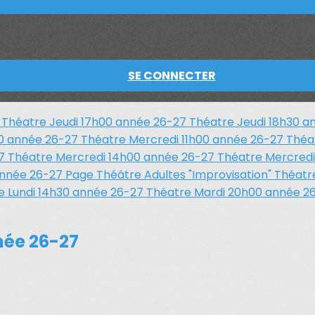
SE CONNECTER
7
Théatre Jeudi 17h00 année 26-27
Théatre Jeudi 18h30 
00 année 26-27
Théatre Mercredi 11h00 année 26-27
Théa
27
Théatre Mercredi 14h00 année 26-27
Théatre Mercred
année 26-27
Page Théâtre Adultes "Improvisation"
Théatr
e Lundi 14h30 année 26-27
Théatre Mardi 20h00 année 2
née 26-27