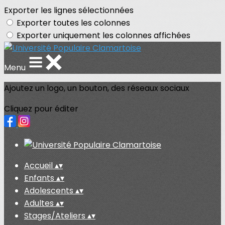
Exporter les lignes sélectionnées
Exporter toutes les colonnes
Exporter uniquement les colonnes affichées
Menu
Ajoutez un logo, un bouton, des réseaux sociaux
Cliquez pour éditer
Accueil
▴
▾
Enfants
▴
▾
Adolescents
▴
▾
Adultes
▴
▾
Stages/Ateliers
▴
▾