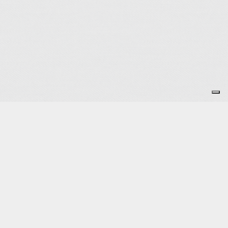
Je m'abonne à la newsletter
OK
Plan du site
Licences
Mentions légales
CGUV
Paramétrer vos cookies