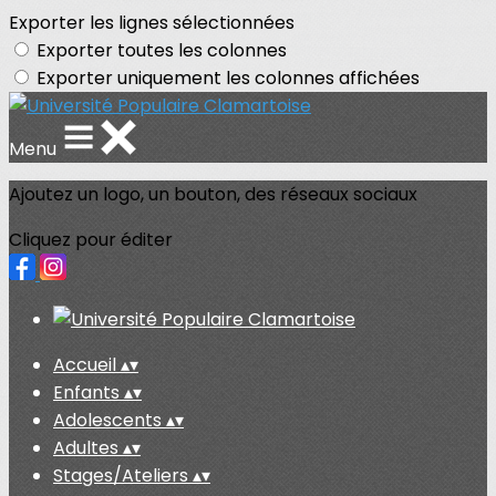
Exporter les lignes sélectionnées
Exporter toutes les colonnes
Exporter uniquement les colonnes affichées
Menu
Ajoutez un logo, un bouton, des réseaux sociaux
Cliquez pour éditer
Accueil
▴
▾
Enfants
▴
▾
Adolescents
▴
▾
Adultes
▴
▾
Stages/Ateliers
▴
▾