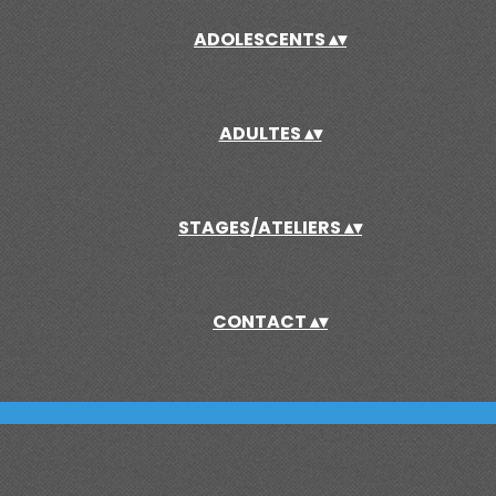
ADOLESCENTS
▴
▾
ADULTES
▴
▾
STAGES/ATELIERS
▴
▾
CONTACT
▴
▾