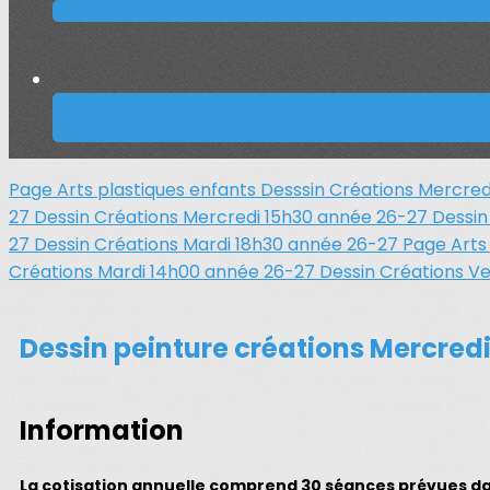
Page Arts plastiques enfants
Desssin Créations Mercre
27
Dessin Créations Mercredi 15h30 année 26-27
Dessin
27
Dessin Créations Mardi 18h30 année 26-27
Page Arts
Créations Mardi 14h00 année 26-27
Dessin Créations V
Dessin peinture créations Mercredi
Information
La cotisation annuelle comprend 30 séances prévues dans