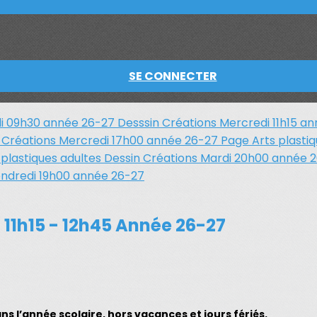
SE CONNECTER
di 09h30 année 26-27
Desssin Créations Mercredi 11h15 a
 Créations Mercredi 17h00 année 26-27
Page Arts plasti
 plastiques adultes
Dessin Créations Mardi 20h00 année 
endredi 19h00 année 26-27
 11h15 - 12h45 Année 26-27
 l’année scolaire, hors vacances et jours fériés.