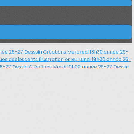
nnée 26-27
Desssin Créations Mercredi 13h30 année 26-
ques adolescents
Illustration et BD Lundi 18h00 année 26-
26-27
Dessin Créations Mardi 10h00 année 26-27
Dessin