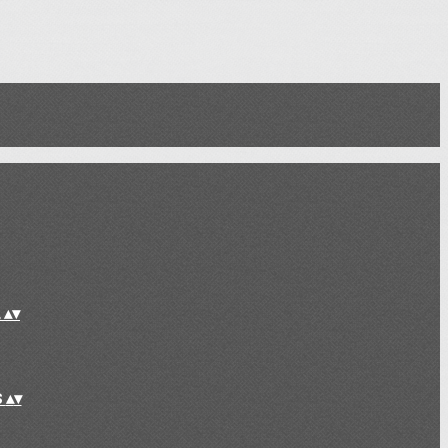
L
▴
▾
S
▴
▾