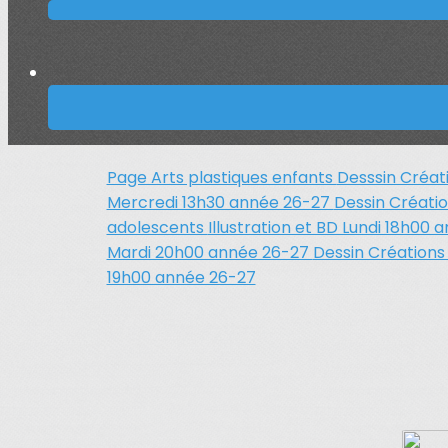
Page Arts plastiques enfants
Desssin Créat
Mercredi 13h30 année 26-27
Dessin Créati
adolescents
Illustration et BD Lundi 18h00
Mardi 20h00 année 26-27
Dessin Créations
19h00 année 26-27