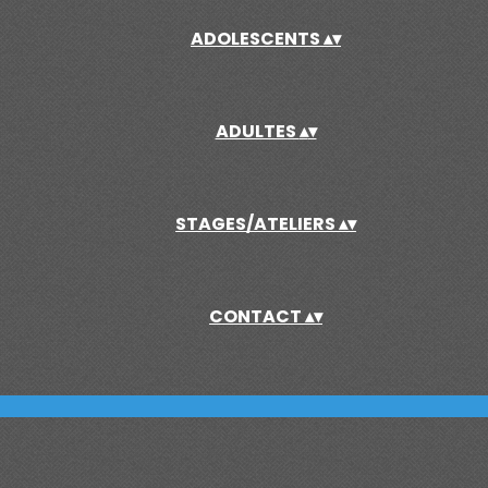
ADOLESCENTS
▴
▾
ADULTES
▴
▾
STAGES/ATELIERS
▴
▾
CONTACT
▴
▾