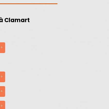
 à Clamart
>>
>>
>>
>>