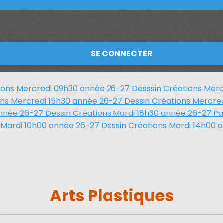
SE CONNECTER
ions Mercredi 09h30 année 26-27
Desssin Créations Merc
ons Mercredi 15h30 année 26-27
Dessin Créations Mercre
 année 26-27
Dessin Créations Mardi 18h30 année 26-27
Pa
 Mardi 10h00 année 26-27
Dessin Créations Mardi 14h00
Arts Plastiques