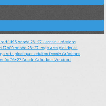
redi 11h15 année 26-27
Desssin Créations
di 17h00 année 26-27
Page Arts plastiques
ge Arts plastiques adultes
Dessin Créations
 année 26-27
Dessin Créations Vendredi