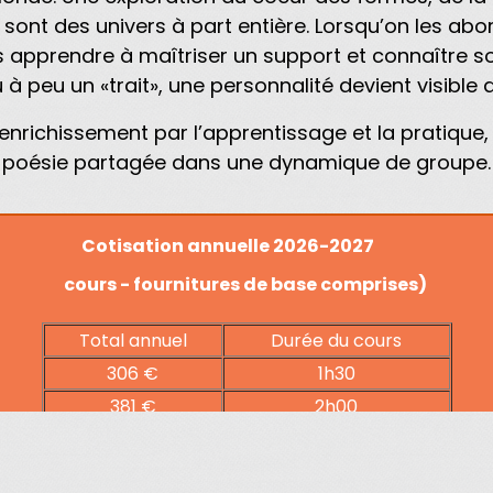
 sont des univers à part entière. Lorsqu’on les abord
s apprendre à maîtriser un support et connaître son 
 à peu un «trait», une personnalité devient visible 
un enrichissement par l’apprentissage et la pratiqu
poésie partagée dans une dynamique de groupe.
tisation annuelle 2026-2027 
cours - fournitures de base comprises)
Total annuel
Durée du cours
306 €
1h30
381 €
2h00