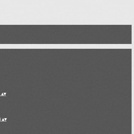
L
▴
▾
S
▴
▾