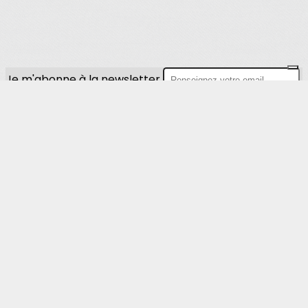
Je m'abonne à la newsletter
OK
Plan du site
Licences
Mentions légales
CGUV
Paramétrer vos cookies
Se connecter
Propulsé par AssoConnect, le logiciel des
associations de Loisirs