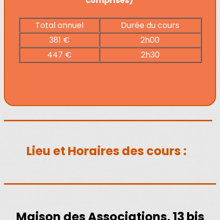
comprises)
Total annuel
Durée du cours
381 €
2h00
447 €
2h30
Lieu et Horaires des cours :
Maison des Associations, 13 bis