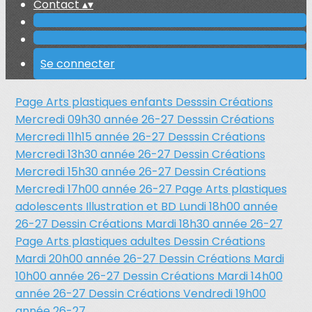
Contact
▴
▾
Se connecter
Page Arts plastiques enfants
Desssin Créations
Mercredi 09h30 année 26-27
Desssin Créations
Mercredi 11h15 année 26-27
Desssin Créations
Mercredi 13h30 année 26-27
Dessin Créations
Mercredi 15h30 année 26-27
Dessin Créations
Mercredi 17h00 année 26-27
Page Arts plastiques
adolescents
Illustration et BD Lundi 18h00 année
26-27
Dessin Créations Mardi 18h30 année 26-27
Page Arts plastiques adultes
Dessin Créations
Mardi 20h00 année 26-27
Dessin Créations Mardi
10h00 année 26-27
Dessin Créations Mardi 14h00
année 26-27
Dessin Créations Vendredi 19h00
année 26-27