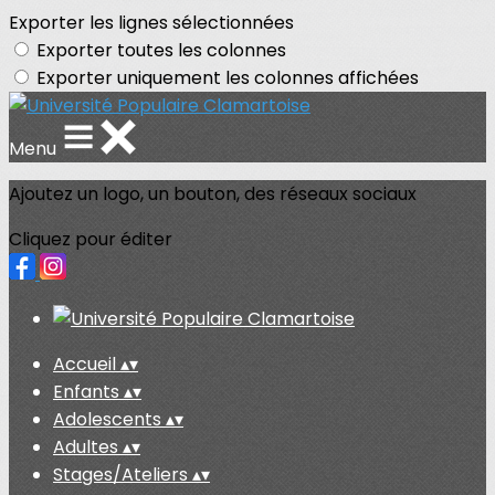
Exporter les lignes sélectionnées
Exporter toutes les colonnes
Exporter uniquement les colonnes affichées
Menu
Ajoutez un logo, un bouton, des réseaux sociaux
Cliquez pour éditer
Accueil
▴
▾
Enfants
▴
▾
Adolescents
▴
▾
Adultes
▴
▾
Stages/Ateliers
▴
▾