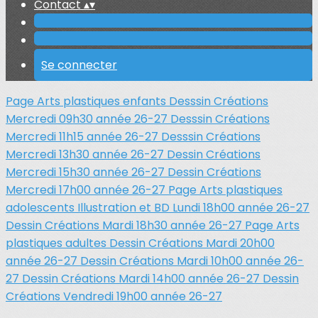
Contact
▴
▾
Se connecter
Page Arts plastiques enfants
Desssin Créations
Mercredi 09h30 année 26-27
Desssin Créations
Mercredi 11h15 année 26-27
Desssin Créations
Mercredi 13h30 année 26-27
Dessin Créations
Mercredi 15h30 année 26-27
Dessin Créations
Mercredi 17h00 année 26-27
Page Arts plastiques
adolescents
Illustration et BD Lundi 18h00 année 26-27
Dessin Créations Mardi 18h30 année 26-27
Page Arts
plastiques adultes
Dessin Créations Mardi 20h00
année 26-27
Dessin Créations Mardi 10h00 année 26-
27
Dessin Créations Mardi 14h00 année 26-27
Dessin
Créations Vendredi 19h00 année 26-27