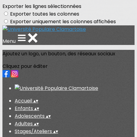
Exporter les lignes sélectionnées
Exporter toutes les colonnes
Exporter uniquement les colonnes affichées
Menu
Ajoutez un logo, un bouton, des réseaux sociaux
Cliquez pour éditer
Accueil
▴
▾
Enfants
▴
▾
Adolescents
▴
▾
Adultes
▴
▾
Stages/Ateliers
▴
▾