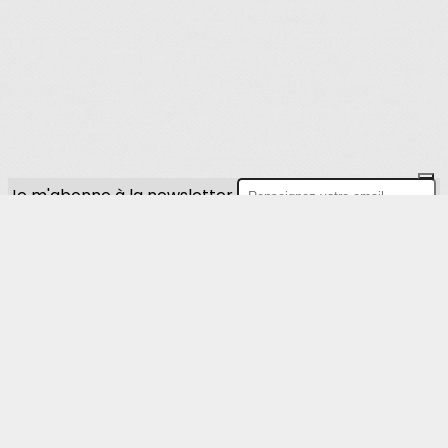
Je m'abonne à la newsletter
OK
Plan du site
Licences
Mentions légales
CGUV
Paramétrer vos cookies