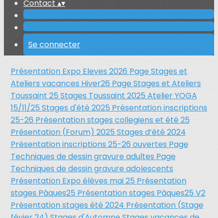
Contact
▴
▾
Se connecter
Présentation Expo Eleves 2026
Page Stages et
Ateliers vacances Hiver26
Page Stages et Ateliers
Toussaint 25
Stages Toussaint 2025
Atelier YOGA
15/11/25
Stages d'été 2025
Présentation inscriptions
25-26
Présentation stages collegiens et été 25
Présentation (Forum) 2025
Stages d’été 2024
Présentation inscriptions 25-26 ouvertes
Page
Techniques de dessin gravure adultes
Page
Techniques de dessin gravure adolescents
Présentation Expo élèves mai 25
Présentation
stages Pâques25
Présentation stages Pâques25 V2
Présentation stages été 2024
Présentation (Stage
févier 24)
Stages d'Automne
Stages vacances de