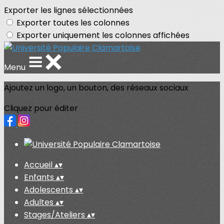
Exporter les lignes sélectionnées
Exporter toutes les colonnes
Exporter uniquement les colonnes affichées
Menu
Ajoutez un logo, un bouton, des réseaux sociaux
Cliquez pour éditer
Accueil
▴
▾
Enfants
▴
▾
Adolescents
▴
▾
Adultes
▴
▾
Stages/Ateliers
▴
▾