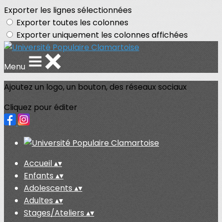
Exporter les lignes sélectionnées
Exporter toutes les colonnes
Exporter uniquement les colonnes affichées
Menu
Ajoutez un logo, un bouton, des réseaux sociaux
Cliquez pour éditer
Accueil
▴
▾
Enfants
▴
▾
Adolescents
▴
▾
Adultes
▴
▾
Stages/Ateliers
▴
▾