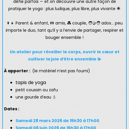
défie parfois — et on découvre une autre façon de
pratiquer le yoga : plus ludique, plus libre, plus vivante 🌟
👩👧 Parent & enfant, 👭 amis, 💑 couple, 🧑🤝🧑 ados… peu
importe le duo, tant qu’il y a l’envie de partager, respirer et
bouger ensemble !
Un atelier pour réveiller le corps, ouvrir le cœur et
cultiver la joie d’être ensemble 💫
À apporter :
(le matériel n’est pas fourni)
tapis de yoga
petit coussin ou zafu
une gourde d’eau 💧
Dates :
Samedi 28 mars 2026 de 15h30 à 17h00
Samedi 06 juin 2026 de 15h30 à 17h00