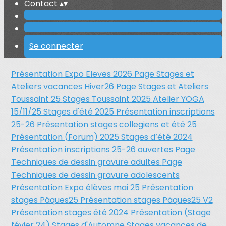
Contact
▴
▾
Se connecter
Présentation Expo Eleves 2026
Page Stages et
Ateliers vacances Hiver26
Page Stages et Ateliers
Toussaint 25
Stages Toussaint 2025
Atelier YOGA
15/11/25
Stages d'été 2025
Présentation inscriptions
25-26
Présentation stages collegiens et été 25
Présentation (Forum) 2025
Stages d’été 2024
Présentation inscriptions 25-26 ouvertes
Page
Techniques de dessin gravure adultes
Page
Techniques de dessin gravure adolescents
Présentation Expo élèves mai 25
Présentation
stages Pâques25
Présentation stages Pâques25 V2
Présentation stages été 2024
Présentation (Stage
févier 24)
Stages d'Automne
Stages vacances de