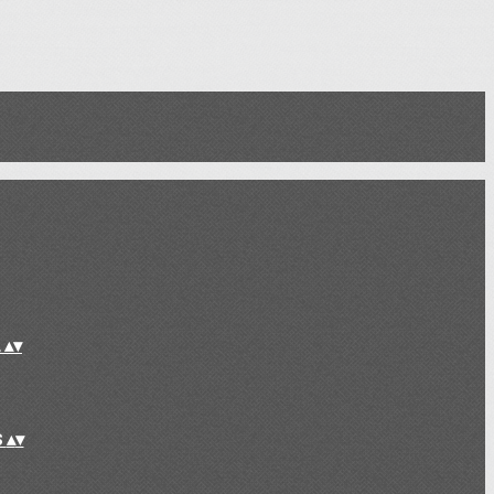
L
▴
▾
S
▴
▾