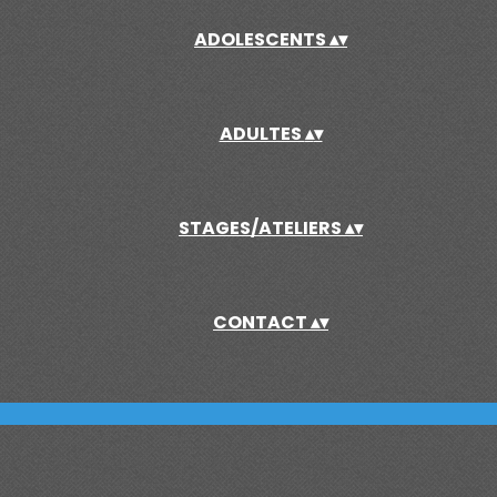
ADOLESCENTS
▴
▾
ADULTES
▴
▾
STAGES/ATELIERS
▴
▾
CONTACT
▴
▾