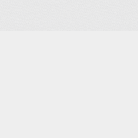
Je m'abonne à la newsletter
OK
Plan du site
Licences
Mentions légales
CGUV
Paramétrer vos cookies
Se connecter
Propulsé par AssoConnect, le logiciel des associatio