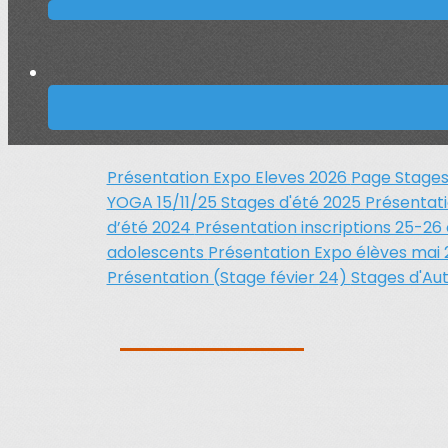
Présentation Expo Eleves 2026
Page Stages
YOGA 15/11/25
Stages d'été 2025
Présentati
d’été 2024
Présentation inscriptions 25-26
adolescents
Présentation Expo élèves mai
Présentation (Stage févier 24)
Stages d'A