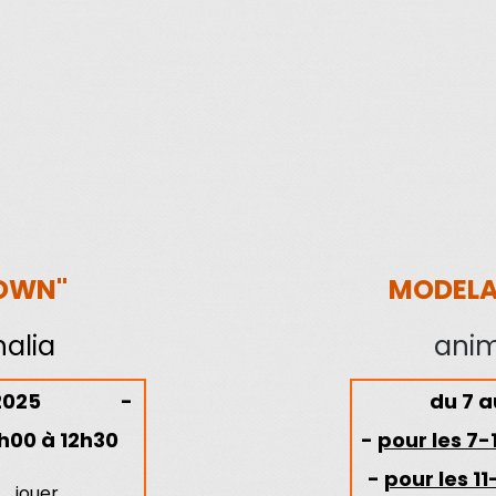
LOWN"
MODELA
alia
anim
 2025
-
du
7 a
h00 à 12h30
-
pour les 7-
-
pour les 11
..
jouer,