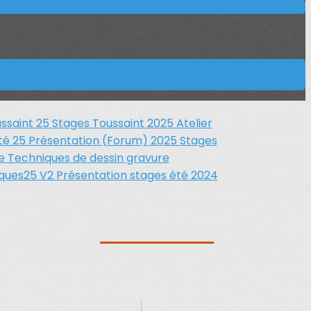
ussaint 25
Stages Toussaint 2025
Atelier
été 25
Présentation (Forum) 2025
Stages
e Techniques de dessin gravure
âques25 V2
Présentation stages été 2024