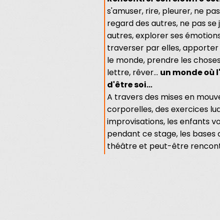
s'amuser, rire, pleurer, ne pa
regard des autres, ne pas se j
autres, explorer ses émotions
traverser par elles, apporter
le monde, prendre les choses
lettre, rêver...
un monde où l'
d'être soi...
A travers des mises en mou
corporelles, des exercices lu
improvisations, les enfants v
pendant ce stage, les bases 
théâtre et peut-être rencontr
Tarif
: 140€
Lieu :
Maison des Associations,
Bièvres à Clamart