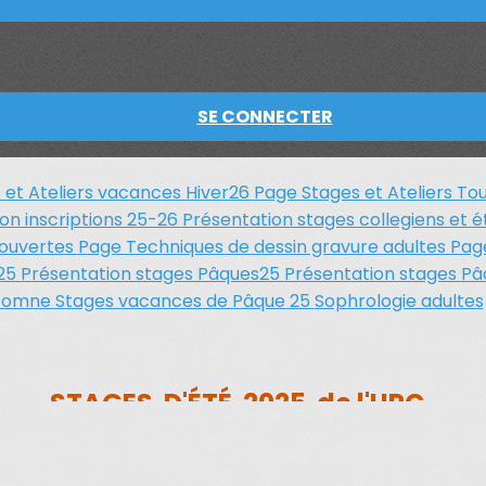
SE CONNECTER
 et Ateliers vacances Hiver26
Page Stages et Ateliers To
on inscriptions 25-26
Présentation stages collegiens et 
 ouvertes
Page Techniques de dessin gravure adultes
Pag
 25
Présentation stages Pâques25
Présentation stages P
utomne
Stages vacances de Pâque 25
Sophrologie adultes
STAGES D'ÉTÉ 2025 de l'UPC