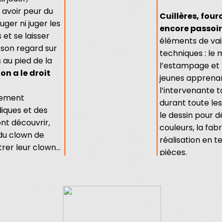
s avoir peur du
Cuillères, four
uger ni juger les
encore passoir
 et se laisser
éléments de vais
 son regard sur
techniques : le 
 au pied de la
l’estampage et 
on a le droit
jeunes apprenan
l’intervenante t
vement
durant toute les
diques et des
le dessin pour d
ont découvrir,
couleurs, la fab
du clown de
réalisation en te
er leur clown...
pièces.
Une fois cuites
créations ! Bo
 13bis rue de
possible.
Tarif
: 140€