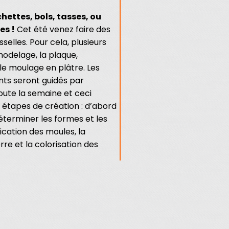
chettes, bols, tasses, ou
es !
Cet été venez faire des
selles. Pour cela, plusieurs
modelage, la plaque,
le moulage en plâtre. Les
ts seront guidés par
oute la semaine et ceci
 étapes de création : d’abord
éterminer les formes et les
rication des moules, la
rre et la colorisation des
, vous pourrez utiliser vos
ire et manger dedans sera